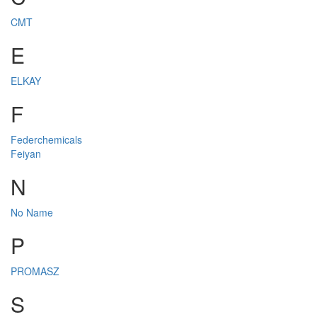
CMT
E
ELKAY
F
Federchemicals
Feiyan
N
No Name
P
PROMASZ
S