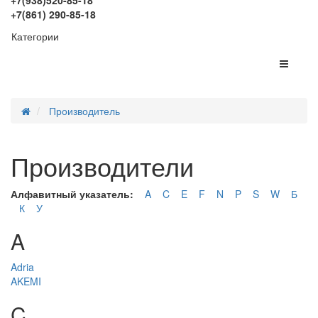
+7(938)520-85-18
+7(861) 290-85-18
Категории
Производитель
Производители
Алфавитный указатель:
A
C
E
F
N
P
S
W
Б
К
У
A
Adria
AKEMI
C